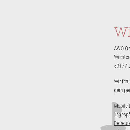
Wi
AWO Ort
Wichter
53177 
Wir fre
gern pe
Mobile 
Tagespf
Betreu